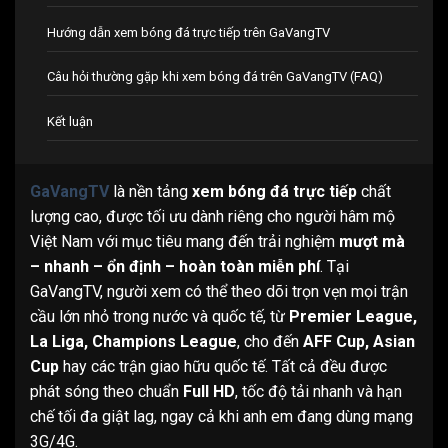
Hướng dẫn xem bóng đá trực tiếp trên GaVangTV
Câu hỏi thường gặp khi xem bóng đá trên GaVangTV (FAQ)
Kết luận
GaVangTV
là nền tảng
xem bóng đá trực tiếp
chất
lượng cao, được tối ưu dành riêng cho người hâm mộ
Việt Nam với mục tiêu mang đến trải nghiệm
mượt mà
– nhanh – ổn định – hoàn toàn miễn phí
. Tại
GaVangTV, người xem có thể theo dõi trọn vẹn mọi trận
cầu lớn nhỏ trong nước và quốc tế, từ
Premier League,
La Liga, Champions League
, cho đến
AFF Cup, Asian
Cup
hay các trận giao hữu quốc tế. Tất cả đều được
phát sóng theo chuẩn
Full HD
, tốc độ tải nhanh và hạn
chế tối đa giật lag, ngay cả khi anh em đang dùng mạng
3G/4G.