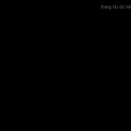
Đang tải dữ liệu