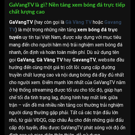
GaVangTV là gì? Nền tảng xem bóng đá trực tiếp
chất lượng cao
GaVangTV
(hay còn gọi là
Gà Vàng TV
hoặc
Gavang
TV
) là một trong những nền tảng
xem bóng đá trực
tuyến
uy tín tại Việt Nam, được xây dựng với mục tiêu
mang đến cho người hâm mộ trải nghiệm xem bóng đá
nhanh, ổn định và hoàn toàn miễn phí. Dù sử dụng tên
gọi
GaVang
,
Gà Vàng TV
hay
GavangTV
, website đều
hướng đến cùng một giá trị cốt lõi: cung cấp đường
truyền chất lượng cao và nội dung bóng đá đầy đủ nhất
cho người xem. Điểm mạnh lớn nhất của GaVangTV nằm
ở hệ thống streaming được tối ưu cho tốc độ, giúp hạn
chế tối đa tình trạng lag, đứng hình hay mất link giữa
trận – vấn đề mà nhiều nền tảng coi thường trải nghiệm
người dùng thường gặp phải. Tất cả các trận đấu lớn
nhỏ, từ giải VĐQG, cúp châu Âu cho đến những giải đấu
cấp đội tuyển, đều được GaVangTV phát sóng với độ ổn