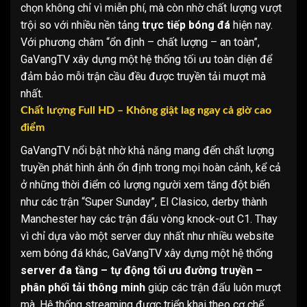
chọn không chỉ vì miễn phí, mà còn nhờ chất lượng vượt
trội so với nhiều nền tảng
trực tiếp bóng đá
hiện nay.
Với phương châm “ổn định – chất lượng – an toàn”,
GaVangTV xây dựng một hệ thống tối ưu toàn diện để
đảm bảo mỗi trận cầu đều được truyền tải mượt mà
nhất.
Chất lượng Full HD – Không giật lag ngay cả giờ cao
điểm
GaVangTV nổi bật nhờ khả năng mang đến chất lượng
truyền phát hình ảnh ổn định trong mọi hoàn cảnh, kể cả
ở những thời điểm có lượng người xem tăng đột biến
như các trận “Super Sunday”, El Clasico, derby thành
Manchester hay các trận đấu vòng knock-out C1. Thay
vì chỉ dựa vào một server duy nhất như nhiều website
xem bóng đá khác, GaVangTV xây dựng một hệ thống
server đa tầng – tự động tối ưu đường truyền –
phân phối tải thông minh
giúp các trận đấu luôn mượt
mà. Hệ thống streaming được triển khai theo cơ chế