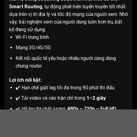
Smart Routing
, tự động phát hiện tuyến truyền tốt nhất
dựa trên vị trí địa lý và tốc độ mạng của người xem. Nhờ
vậy, trải nghiệm xem của người dùng luôn trơn tru, bất
kể đang sử dụng:
Wi-Fi trung bình
Mạng 3G/4G/5G
Kết nối quốc tế yếu hoặc nhiều người cùng dùng
chung router
Lợi ích nổi bật:
✔️ Hạn chế giật lag tối đa trong 90 phút thi đấu
✔️ Tải video và vào trận chỉ trong
1–2 giây
✔️ Hỗ trợ đa chất lượng:
480p – 720p – Full HD
✔️ Cân bằng tự động theo tốc độ mạng để không bị
“xoay vòng” khó chịu