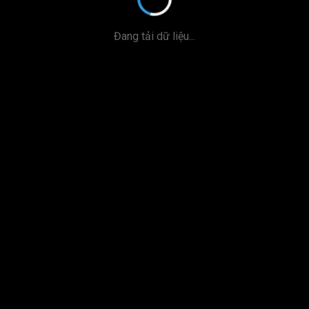
Đang tải dữ liệu...