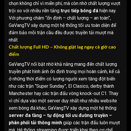
chọn không chỉ vì miễn phí, mà còn nhờ chất lượng vượt
trội so với nhiều nền tảng
trực tiếp bóng đá
hiện nay.
Với phương châm “ổn định – chất lượng – an toàn”,
GaVangTV xây dựng một hệ thống tối ưu toàn diện để
đảm bảo mỗi trận cầu đều được truyền tải mượt mà
nhất.
Chất lượng Full HD – Không giật lag ngay cả giờ cao
điểm
GaVangTV nổi bật nhờ khả năng mang đến chất lượng
truyền phát hình ảnh ổn định trong mọi hoàn cảnh, kể cả
ở những thời điểm có lượng người xem tăng đột biến
như các trận “Super Sunday”, El Clasico, derby thành
Manchester hay các trận đấu vòng knock-out C1. Thay
vì chỉ dựa vào một server duy nhất như nhiều website
xem bóng đá khác, GaVangTV xây dựng một hệ thống
server đa tầng – tự động tối ưu đường truyền –
phân phối tải thông minh
giúp các trận đấu luôn mượt
mà. Hệ thống streaming được triển khai theo cơ chế