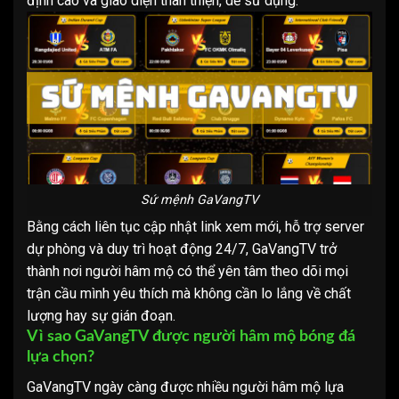
định cao và giao diện thân thiện, dễ sử dụng.
Sứ mệnh GaVangTV
Bằng cách liên tục cập nhật link xem mới, hỗ trợ server
dự phòng và duy trì hoạt động 24/7, GaVangTV trở
thành nơi người hâm mộ có thể yên tâm theo dõi mọi
trận cầu mình yêu thích mà không cần lo lắng về chất
lượng hay sự gián đoạn.
Vì sao GaVangTV được người hâm mộ bóng đá
lựa chọn?
GaVangTV ngày càng được nhiều người hâm mộ lựa