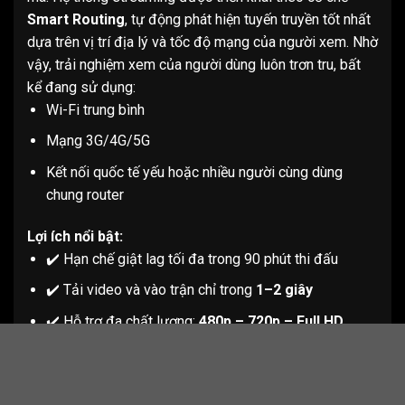
Smart Routing
, tự động phát hiện tuyến truyền tốt nhất
dựa trên vị trí địa lý và tốc độ mạng của người xem. Nhờ
vậy, trải nghiệm xem của người dùng luôn trơn tru, bất
kể đang sử dụng:
Wi-Fi trung bình
Mạng 3G/4G/5G
Kết nối quốc tế yếu hoặc nhiều người cùng dùng
chung router
Lợi ích nổi bật:
✔️ Hạn chế giật lag tối đa trong 90 phút thi đấu
✔️ Tải video và vào trận chỉ trong
1–2 giây
✔️ Hỗ trợ đa chất lượng:
480p – 720p – Full HD
✔️ Cân bằng tự động theo tốc độ mạng để không bị
“xoay vòng” khó chịu