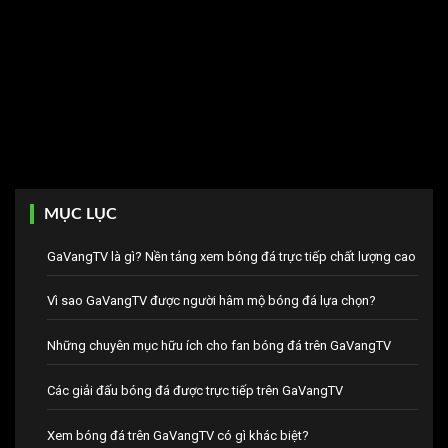
MỤC LỤC
GaVangTV là gì? Nền tảng xem bóng đá trực tiếp chất lượng cao
Vì sao GaVangTV được người hâm mộ bóng đá lựa chọn?
Những chuyên mục hữu ích cho fan bóng đá trên GaVangTV
Các giải đấu bóng đá được trực tiếp trên GaVangTV
Xem bóng đá trên GaVangTV có gì khác biệt?