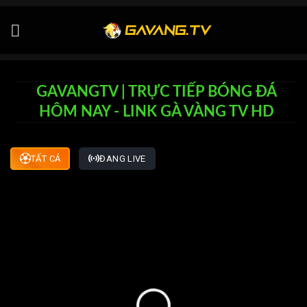
Bỏ
qua
nội
dung
GAVANGTV | TRỰC TIẾP BÓNG ĐÁ
HÔM NAY - LINK GÀ VÀNG TV HD
TẤT CẢ
ĐANG LIVE