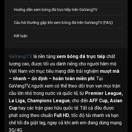
Hướng dẫn xem bóng đá trực tiếp trên GaVangTV
Câu hỏi thường gặp khi xem bóng đá trên GaVangTV (FAQ)
Kết luận
GaVangTV
là nền tảng
xem bóng đá trực tiếp
chất
lượng cao, được tối ưu dành riêng cho người hâm mộ
Việt Nam với mục tiêu mang đến trải nghiệm
mượt mà
– nhanh – ổn định – hoàn toàn miễn phí
. Tại
GaVangTV, người xem có thể theo dõi trọn vẹn mọi trận
cầu lớn nhỏ trong nước và quốc tế, từ
Premier League,
La Liga, Champions League
, cho đến
AFF Cup, Asian
Cup
hay các trận giao hữu quốc tế. Tất cả đều được
phát sóng theo chuẩn
Full HD
, tốc độ tải nhanh và hạn
chế tối đa giật lag, ngay cả khi anh em đang dùng mạng
3G/4G.