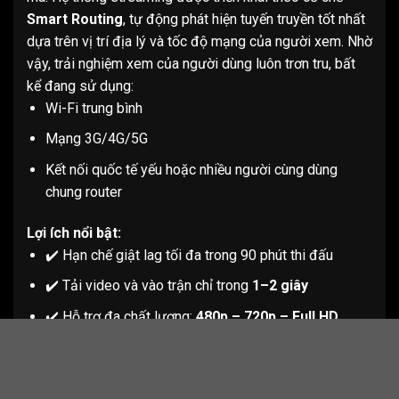
Smart Routing
, tự động phát hiện tuyến truyền tốt nhất
dựa trên vị trí địa lý và tốc độ mạng của người xem. Nhờ
vậy, trải nghiệm xem của người dùng luôn trơn tru, bất
kể đang sử dụng:
Wi-Fi trung bình
Mạng 3G/4G/5G
Kết nối quốc tế yếu hoặc nhiều người cùng dùng
chung router
Lợi ích nổi bật:
✔️ Hạn chế giật lag tối đa trong 90 phút thi đấu
✔️ Tải video và vào trận chỉ trong
1–2 giây
✔️ Hỗ trợ đa chất lượng:
480p – 720p – Full HD
✔️ Cân bằng tự động theo tốc độ mạng để không bị
“xoay vòng” khó chịu