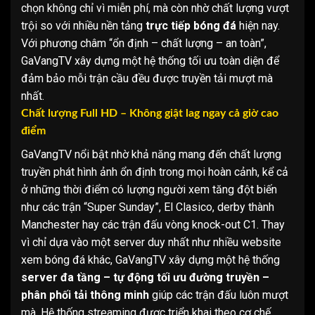
chọn không chỉ vì miễn phí, mà còn nhờ chất lượng vượt
trội so với nhiều nền tảng
trực tiếp bóng đá
hiện nay.
Với phương châm “ổn định – chất lượng – an toàn”,
GaVangTV xây dựng một hệ thống tối ưu toàn diện để
đảm bảo mỗi trận cầu đều được truyền tải mượt mà
nhất.
Chất lượng Full HD – Không giật lag ngay cả giờ cao
điểm
GaVangTV nổi bật nhờ khả năng mang đến chất lượng
truyền phát hình ảnh ổn định trong mọi hoàn cảnh, kể cả
ở những thời điểm có lượng người xem tăng đột biến
như các trận “Super Sunday”, El Clasico, derby thành
Manchester hay các trận đấu vòng knock-out C1. Thay
vì chỉ dựa vào một server duy nhất như nhiều website
xem bóng đá khác, GaVangTV xây dựng một hệ thống
server đa tầng – tự động tối ưu đường truyền –
phân phối tải thông minh
giúp các trận đấu luôn mượt
mà. Hệ thống streaming được triển khai theo cơ chế