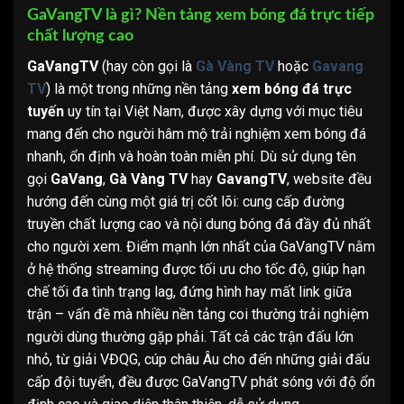
GaVangTV là gì? Nền tảng xem bóng đá trực tiếp
chất lượng cao
GaVangTV
(hay còn gọi là
Gà Vàng TV
hoặc
Gavang
TV
) là một trong những nền tảng
xem bóng đá trực
tuyến
uy tín tại Việt Nam, được xây dựng với mục tiêu
mang đến cho người hâm mộ trải nghiệm xem bóng đá
nhanh, ổn định và hoàn toàn miễn phí. Dù sử dụng tên
gọi
GaVang
,
Gà Vàng TV
hay
GavangTV
, website đều
hướng đến cùng một giá trị cốt lõi: cung cấp đường
truyền chất lượng cao và nội dung bóng đá đầy đủ nhất
cho người xem. Điểm mạnh lớn nhất của GaVangTV nằm
ở hệ thống streaming được tối ưu cho tốc độ, giúp hạn
chế tối đa tình trạng lag, đứng hình hay mất link giữa
trận – vấn đề mà nhiều nền tảng coi thường trải nghiệm
người dùng thường gặp phải. Tất cả các trận đấu lớn
nhỏ, từ giải VĐQG, cúp châu Âu cho đến những giải đấu
cấp đội tuyển, đều được GaVangTV phát sóng với độ ổn