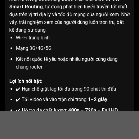
Smart Routing
, tự động phát hiện tuyến truyền tốt nhất
dựa trên vị trí địa lý và tốc độ mạng của người xem. Nhờ
vậy, trải nghiệm xem của người dùng luôn trơn tru, bất
kể đang sử dụng:
Wi-Fi trung bình
Mạng 3G/4G/5G
Kết nối quốc tế yếu hoặc nhiều người cùng dùng
chung router
Lợi ích nổi bật:
✔️ Hạn chế giật lag tối đa trong 90 phút thi đấu
✔️ Tải video và vào trận chỉ trong
1–2 giây
✔️ Hỗ trợ đa chất lượng:
480p – 720p – Full HD
✔️ Cân bằng tự động theo tốc độ mạng để không bị
“xoay vòng” khó chịu