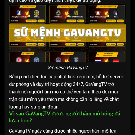
định cao và giao diện thân thiện, dễ sử dụng.
Sứ mệnh GaVangTV
Bằng cách liên tục cập nhật link xem mới, hỗ trợ server
dự phòng và duy trì hoạt động 24/7, GaVangTV trở
thành nơi người hâm mộ có thể yên tâm theo dõi mọi
trận cầu mình yêu thích mà không cần lo lắng về chất
lượng hay sự gián đoạn.
Vì sao GaVangTV được người hâm mộ bóng đá
lựa chọn?
GaVangTV ngày càng được nhiều người hâm mộ lựa