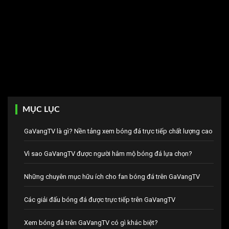
MỤC LỤC
GaVangTV là gì? Nền tảng xem bóng đá trực tiếp chất lượng cao
Vì sao GaVangTV được người hâm mộ bóng đá lựa chọn?
Những chuyên mục hữu ích cho fan bóng đá trên GaVangTV
Các giải đấu bóng đá được trực tiếp trên GaVangTV
Xem bóng đá trên GaVangTV có gì khác biệt?