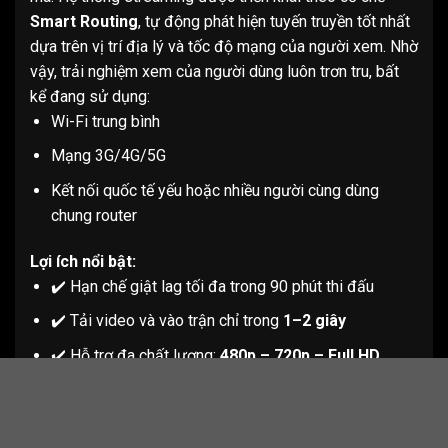
Smart Routing
, tự động phát hiện tuyến truyền tốt nhất
dựa trên vị trí địa lý và tốc độ mạng của người xem. Nhờ
vậy, trải nghiệm xem của người dùng luôn trơn tru, bất
kể đang sử dụng:
Wi-Fi trung bình
Mạng 3G/4G/5G
Kết nối quốc tế yếu hoặc nhiều người cùng dùng
chung router
Lợi ích nổi bật:
✔️ Hạn chế giật lag tối đa trong 90 phút thi đấu
✔️ Tải video và vào trận chỉ trong
1–2 giây
✔️ Hỗ trợ đa chất lượng:
480p – 720p – Full HD
✔️ Cân bằng tự động theo tốc độ mạng để không bị
“xoay vòng” khó chịu