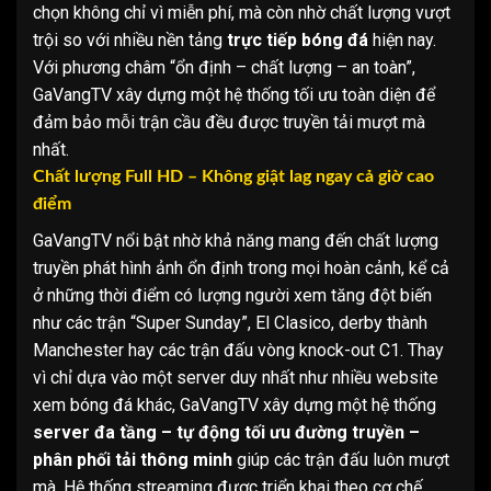
chọn không chỉ vì miễn phí, mà còn nhờ chất lượng vượt
trội so với nhiều nền tảng
trực tiếp bóng đá
hiện nay.
Với phương châm “ổn định – chất lượng – an toàn”,
GaVangTV xây dựng một hệ thống tối ưu toàn diện để
đảm bảo mỗi trận cầu đều được truyền tải mượt mà
nhất.
Chất lượng Full HD – Không giật lag ngay cả giờ cao
điểm
GaVangTV nổi bật nhờ khả năng mang đến chất lượng
truyền phát hình ảnh ổn định trong mọi hoàn cảnh, kể cả
ở những thời điểm có lượng người xem tăng đột biến
như các trận “Super Sunday”, El Clasico, derby thành
Manchester hay các trận đấu vòng knock-out C1. Thay
vì chỉ dựa vào một server duy nhất như nhiều website
xem bóng đá khác, GaVangTV xây dựng một hệ thống
server đa tầng – tự động tối ưu đường truyền –
phân phối tải thông minh
giúp các trận đấu luôn mượt
mà. Hệ thống streaming được triển khai theo cơ chế