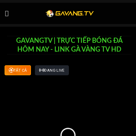
Bỏ
qua
nội
dung
GAVANGTV | TRỰC TIẾP BÓNG ĐÁ
HÔM NAY - LINK GÀ VÀNG TV HD
TẤT CẢ
ĐANG LIVE