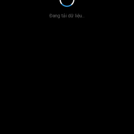
Đang tải dữ liệu...