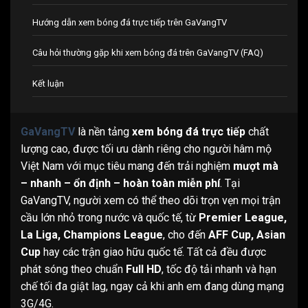
Hướng dẫn xem bóng đá trực tiếp trên GaVangTV
Câu hỏi thường gặp khi xem bóng đá trên GaVangTV (FAQ)
Kết luận
GaVangTV
là nền tảng
xem bóng đá trực tiếp
chất
lượng cao, được tối ưu dành riêng cho người hâm mộ
Việt Nam với mục tiêu mang đến trải nghiệm
mượt mà
– nhanh – ổn định – hoàn toàn miễn phí
. Tại
GaVangTV, người xem có thể theo dõi trọn vẹn mọi trận
cầu lớn nhỏ trong nước và quốc tế, từ
Premier League,
La Liga, Champions League
, cho đến
AFF Cup, Asian
Cup
hay các trận giao hữu quốc tế. Tất cả đều được
phát sóng theo chuẩn
Full HD
, tốc độ tải nhanh và hạn
chế tối đa giật lag, ngay cả khi anh em đang dùng mạng
3G/4G.