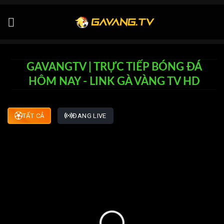
Bỏ
qua
nội
dung
GAVANGTV | TRỰC TIẾP BÓNG ĐÁ
HÔM NAY - LINK GÀ VÀNG TV HD
TẤT CẢ
ĐANG LIVE