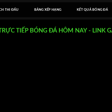
CH THI ĐẤU
BẢNG XẾP HẠNG
KẾT QUẢ BÓNG ĐÁ
TRỰC TIẾP BÓNG ĐÁ HÔM NAY - LINK 