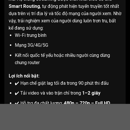
Smart Routing
, tự động phát hiện tuyến truyền tốt nhất
dựa trên vị trí địa lý và tốc độ mạng của người xem. Nhờ
vậy, trải nghiệm xem của người dùng luôn trơn tru, bất
kể đang sử dụng:
Wi-Fi trung bình
Mạng 3G/4G/5G
Kết nối quốc tế yếu hoặc nhiều người cùng dùng
chung router
Lợi ích nổi bật:
✔️ Hạn chế giật lag tối đa trong 90 phút thi đấu
✔️ Tải video và vào trận chỉ trong
1–2 giây
✔️ Hỗ trợ đa chất lượng:
480p – 720p – Full HD
✔️ Cân bằng tự động theo tốc độ mạng để không bị
“xoay vòng” khó chịu