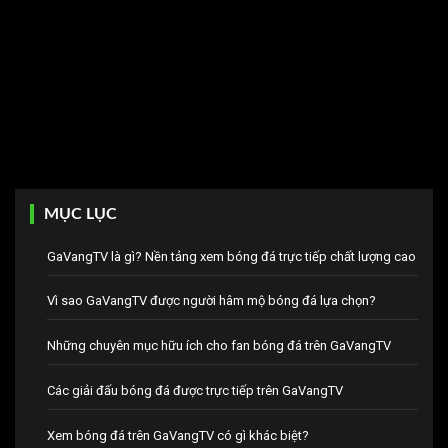
MỤC LỤC
GaVangTV là gì? Nền tảng xem bóng đá trực tiếp chất lượng cao
Vì sao GaVangTV được người hâm mộ bóng đá lựa chọn?
Những chuyên mục hữu ích cho fan bóng đá trên GaVangTV
Các giải đấu bóng đá được trực tiếp trên GaVangTV
Xem bóng đá trên GaVangTV có gì khác biệt?