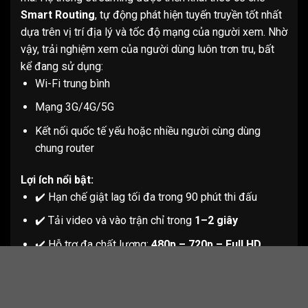
Smart Routing
, tự động phát hiện tuyến truyền tốt nhất
dựa trên vị trí địa lý và tốc độ mạng của người xem. Nhờ
vậy, trải nghiệm xem của người dùng luôn trơn tru, bất
kể đang sử dụng:
Wi-Fi trung bình
Mạng 3G/4G/5G
Kết nối quốc tế yếu hoặc nhiều người cùng dùng
chung router
Lợi ích nổi bật:
✔️ Hạn chế giật lag tối đa trong 90 phút thi đấu
✔️ Tải video và vào trận chỉ trong
1–2 giây
✔️ Hỗ trợ đa chất lượng:
480p – 720p – Full HD
✔️ Cân bằng tự động theo tốc độ mạng để không bị
“xoay vòng” khó chịu