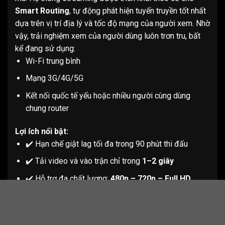
Smart Routing
, tự động phát hiện tuyến truyền tốt nhất
dựa trên vị trí địa lý và tốc độ mạng của người xem. Nhờ
vậy, trải nghiệm xem của người dùng luôn trơn tru, bất
kể đang sử dụng:
Wi-Fi trung bình
Mạng 3G/4G/5G
Kết nối quốc tế yếu hoặc nhiều người cùng dùng
chung router
Lợi ích nổi bật:
✔️ Hạn chế giật lag tối đa trong 90 phút thi đấu
✔️ Tải video và vào trận chỉ trong
1–2 giây
✔️ Hỗ trợ đa chất lượng:
480p – 720p – Full HD
✔️ Cân bằng tự động theo tốc độ mạng để không bị
“xoay vòng” khó chịu