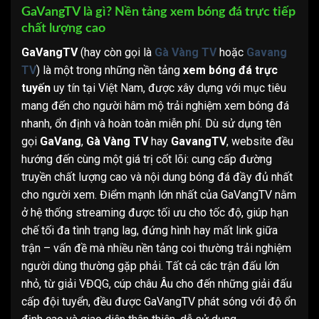
GaVangTV là gì? Nền tảng xem bóng đá trực tiếp
chất lượng cao
GaVangTV
(hay còn gọi là
Gà Vàng TV
hoặc
Gavang
TV
) là một trong những nền tảng
xem bóng đá trực
tuyến
uy tín tại Việt Nam, được xây dựng với mục tiêu
mang đến cho người hâm mộ trải nghiệm xem bóng đá
nhanh, ổn định và hoàn toàn miễn phí. Dù sử dụng tên
gọi
GaVang
,
Gà Vàng TV
hay
GavangTV
, website đều
hướng đến cùng một giá trị cốt lõi: cung cấp đường
truyền chất lượng cao và nội dung bóng đá đầy đủ nhất
cho người xem. Điểm mạnh lớn nhất của GaVangTV nằm
ở hệ thống streaming được tối ưu cho tốc độ, giúp hạn
chế tối đa tình trạng lag, đứng hình hay mất link giữa
trận – vấn đề mà nhiều nền tảng coi thường trải nghiệm
người dùng thường gặp phải. Tất cả các trận đấu lớn
nhỏ, từ giải VĐQG, cúp châu Âu cho đến những giải đấu
cấp đội tuyển, đều được GaVangTV phát sóng với độ ổn