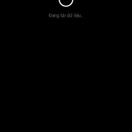
Đang tải dữ liệu...