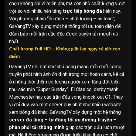
chọn không chỉ vì miễn phí, mà còn nhờ chất lượng vượt
trội so với nhiều nền tảng
trực tiếp bóng đá
hiện nay.
Với phương châm “ổn định – chất lượng – an toàn”,
GaVangTV xây dựng một hệ thống tối ưu toàn diện để
đảm bảo mỗi trận cầu đều được truyền tải mượt mà
nhất.
Chất lượng Full HD – Không giật lag ngay cả giờ cao
điểm
GaVangTV nổi bật nhờ khả năng mang đến chất lượng
truyền phát hình ảnh ổn định trong mọi hoàn cảnh, kể cả
ở những thời điểm có lượng người xem tăng đột biến
như các trận “Super Sunday”, El Clasico, derby thành
Manchester hay các trận đấu vòng knock-out C1. Thay
vì chỉ dựa vào một server duy nhất như nhiều website
xem bóng đá khác, GaVangTV xây dựng một hệ thống
server đa tầng – tự động tối ưu đường truyền –
phân phối tải thông minh
giúp các trận đấu luôn mượt
mà. Hệ thống streaming được triển khai theo cơ chế