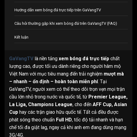
Hướng dẫn xem bóng đá trực tiếp trên GaVangTV
Câu hỏi thường gặp khi xem bóng đá trên GaVangTV (FAQ)
Kết luận
GaVangTV
là nền tảng
xem bóng đá trực tiếp
chất
lượng cao, được tối ưu dành riêng cho người hâm mộ
Việt Nam với mục tiêu mang đến trải nghiệm
mượt mà
– nhanh – ổn định – hoàn toàn miễn phí
. Tại
GaVangTV, người xem có thể theo dõi trọn vẹn mọi trận
cầu lớn nhỏ trong nước và quốc tế, từ
Premier League,
La Liga, Champions League
, cho đến
AFF Cup, Asian
Cup
hay các trận giao hữu quốc tế. Tất cả đều được
phát sóng theo chuẩn
Full HD
, tốc độ tải nhanh và hạn
chế tối đa giật lag, ngay cả khi anh em đang dùng mạng
3G/4G.