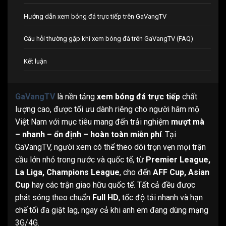
Hướng dẫn xem bóng đá trực tiếp trên GaVangTV
Câu hỏi thường gặp khi xem bóng đá trên GaVangTV (FAQ)
Kết luận
GaVangTV
là nền tảng
xem bóng đá trực tiếp
chất
lượng cao, được tối ưu dành riêng cho người hâm mộ
Việt Nam với mục tiêu mang đến trải nghiệm
mượt mà
– nhanh – ổn định – hoàn toàn miễn phí
. Tại
GaVangTV, người xem có thể theo dõi trọn vẹn mọi trận
cầu lớn nhỏ trong nước và quốc tế, từ
Premier League,
La Liga, Champions League
, cho đến
AFF Cup, Asian
Cup
hay các trận giao hữu quốc tế. Tất cả đều được
phát sóng theo chuẩn
Full HD
, tốc độ tải nhanh và hạn
chế tối đa giật lag, ngay cả khi anh em đang dùng mạng
3G/4G.