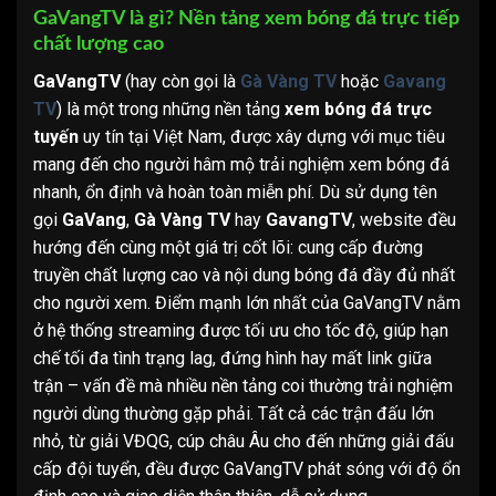
GaVangTV là gì? Nền tảng xem bóng đá trực tiếp
chất lượng cao
GaVangTV
(hay còn gọi là
Gà Vàng TV
hoặc
Gavang
TV
) là một trong những nền tảng
xem bóng đá trực
tuyến
uy tín tại Việt Nam, được xây dựng với mục tiêu
mang đến cho người hâm mộ trải nghiệm xem bóng đá
nhanh, ổn định và hoàn toàn miễn phí. Dù sử dụng tên
gọi
GaVang
,
Gà Vàng TV
hay
GavangTV
, website đều
hướng đến cùng một giá trị cốt lõi: cung cấp đường
truyền chất lượng cao và nội dung bóng đá đầy đủ nhất
cho người xem. Điểm mạnh lớn nhất của GaVangTV nằm
ở hệ thống streaming được tối ưu cho tốc độ, giúp hạn
chế tối đa tình trạng lag, đứng hình hay mất link giữa
trận – vấn đề mà nhiều nền tảng coi thường trải nghiệm
người dùng thường gặp phải. Tất cả các trận đấu lớn
nhỏ, từ giải VĐQG, cúp châu Âu cho đến những giải đấu
cấp đội tuyển, đều được GaVangTV phát sóng với độ ổn