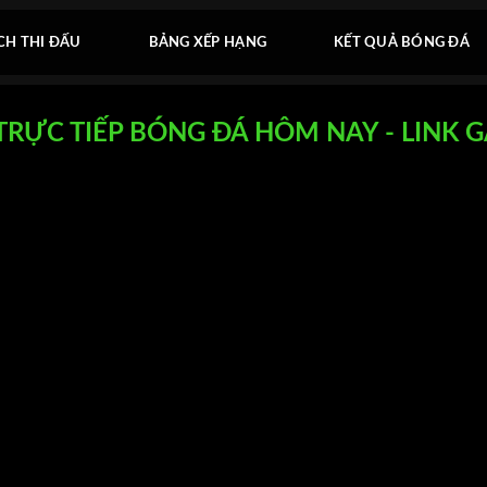
CH THI ĐẤU
BẢNG XẾP HẠNG
KẾT QUẢ BÓNG ĐÁ
TRỰC TIẾP BÓNG ĐÁ HÔM NAY - LINK 