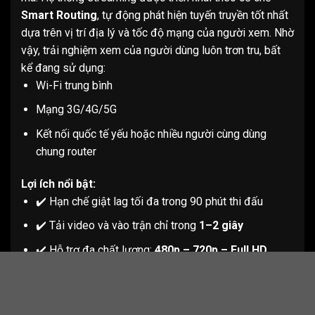
Smart Routing
, tự động phát hiện tuyến truyền tốt nhất
dựa trên vị trí địa lý và tốc độ mạng của người xem. Nhờ
vậy, trải nghiệm xem của người dùng luôn trơn tru, bất
kể đang sử dụng:
Wi-Fi trung bình
Mạng 3G/4G/5G
Kết nối quốc tế yếu hoặc nhiều người cùng dùng
chung router
Lợi ích nổi bật:
✔️ Hạn chế giật lag tối đa trong 90 phút thi đấu
✔️ Tải video và vào trận chỉ trong
1–2 giây
✔️ Hỗ trợ đa chất lượng:
480p – 720p – Full HD
✔️ Cân bằng tự động theo tốc độ mạng để không bị
“xoay vòng” khó chịu