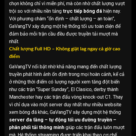
chọn không chỉ vì miễn phí, mà còn nhờ chất lượng vượt
trội so với nhiều nền tảng
trực tiếp bóng đá
hiện nay.
Với phương châm “ổn định – chất lượng – an toàn”,
GaVangTV xây dựng một hệ thống tối ưu toàn diện để
đảm bảo mỗi trận cầu đều được truyền tải mượt mà
nhất.
Chất lượng Full HD – Không giật lag ngay cả giờ cao
điểm
GaVangTV nổi bật nhờ khả năng mang đến chất lượng
truyền phát hình ảnh ổn định trong mọi hoàn cảnh, kể cả
ở những thời điểm có lượng người xem tăng đột biến
như các trận “Super Sunday”, El Clasico, derby thành
Manchester hay các trận đấu vòng knock-out C1. Thay
vì chỉ dựa vào một server duy nhất như nhiều website
xem bóng đá khác, GaVangTV xây dựng một hệ thống
server đa tầng – tự động tối ưu đường truyền –
phân phối tải thông minh
giúp các trận đấu luôn mượt
mà. Hệ thống streaming được triển khai theo cơ chế