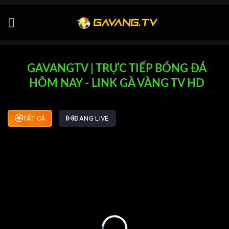
Bỏ
qua
nội
dung
GAVANGTV | TRỰC TIẾP BÓNG ĐÁ
HÔM NAY - LINK GÀ VÀNG TV HD
TẤT CẢ
ĐANG LIVE