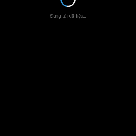
Đang tải dữ liệu...