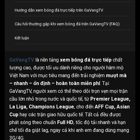
Hướng dẫn xem bóng đá trực tiếp trên GaVangTV
Câu hỏi thường gặp khi xem bóng đá trên GaVangTV (FAQ)
Kết luận
GaVangTV
là nền tảng
xem bóng đá trực tiếp
chất
lượng cao, được tối ưu dành riêng cho người hâm mộ
Việt Nam với mục tiêu mang đến trải nghiệm
mượt mà
– nhanh – ổn định – hoàn toàn miễn phí
. Tại
GaVangTV, người xem có thể theo dõi trọn vẹn mọi trận
cầu lớn nhỏ trong nước và quốc tế, từ
Premier League,
La Liga, Champions League
, cho đến
AFF Cup, Asian
Cup
hay các trận giao hữu quốc tế. Tất cả đều được
phát sóng theo chuẩn
Full HD
, tốc độ tải nhanh và hạn
chế tối đa giật lag, ngay cả khi anh em đang dùng mạng
3G/4G.