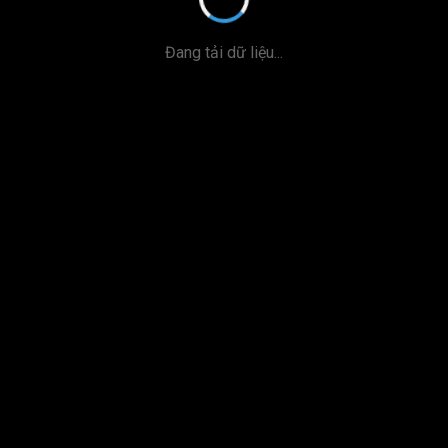
Đang tải dữ liệu...