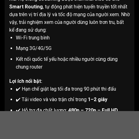
Smart Routing
, tự động phát hiện tuyến truyền tốt nhất
dựa trên vị trí địa lý và tốc độ mạng của người xem. Nhờ
vậy, trải nghiệm xem của người dùng luôn trơn tru, bất
kể đang sử dụng:
Wi-Fi trung bình
Mạng 3G/4G/5G
Kết nối quốc tế yếu hoặc nhiều người cùng dùng
chung router
Lợi ích nổi bật:
✔️ Hạn chế giật lag tối đa trong 90 phút thi đấu
✔️ Tải video và vào trận chỉ trong
1–2 giây
✔️ Hỗ trợ đa chất lượng:
480p – 720p – Full HD
✔️ Cân bằng tự động theo tốc độ mạng để không bị
“xoay vòng” khó chịu