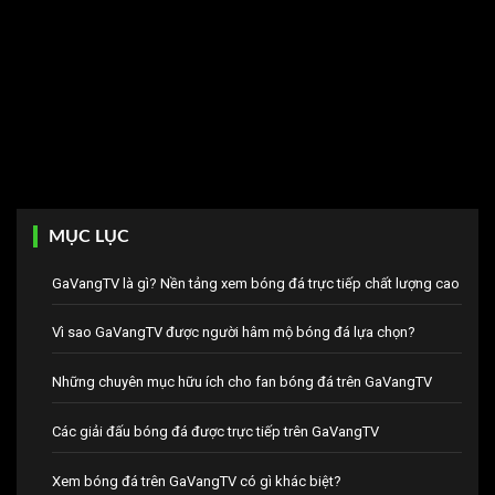
MỤC LỤC
GaVangTV là gì? Nền tảng xem bóng đá trực tiếp chất lượng cao
Vì sao GaVangTV được người hâm mộ bóng đá lựa chọn?
Những chuyên mục hữu ích cho fan bóng đá trên GaVangTV
Các giải đấu bóng đá được trực tiếp trên GaVangTV
Xem bóng đá trên GaVangTV có gì khác biệt?